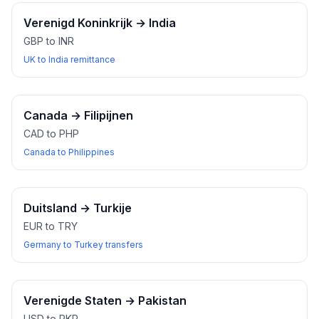
Verenigd Koninkrijk
→
India
GBP to INR
UK to India remittance
Canada
→
Filipijnen
CAD to PHP
Canada to Philippines
Duitsland
→
Turkije
EUR to TRY
Germany to Turkey transfers
Verenigde Staten
→
Pakistan
USD to PKR