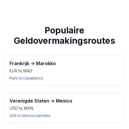
paspoort of een ander geldig identiteitsbewijs bij u
heeft wanneer u wisselkantoren bezoekt.
Populaire
Geldovermakingsroutes
Frankrijk
→
Marokko
EUR to MAD
Paris to Casablanca
Verenigde Staten
→
Mexico
USD to MXN
USA to Mexico transfers