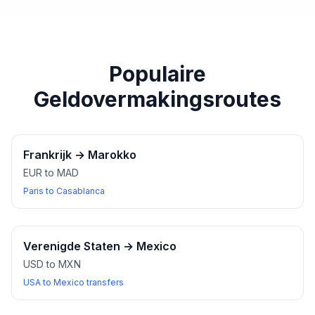
paspoort of een ander geldig identiteitsbewijs bij u
heeft wanneer u wisselkantoren bezoekt.
Populaire
Geldovermakingsroutes
Frankrijk
→
Marokko
EUR to MAD
Paris to Casablanca
Verenigde Staten
→
Mexico
USD to MXN
USA to Mexico transfers