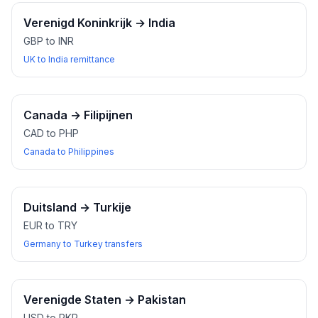
Verenigd Koninkrijk
→
India
GBP to INR
UK to India remittance
Canada
→
Filipijnen
CAD to PHP
Canada to Philippines
Duitsland
→
Turkije
EUR to TRY
Germany to Turkey transfers
Verenigde Staten
→
Pakistan
USD to PKR