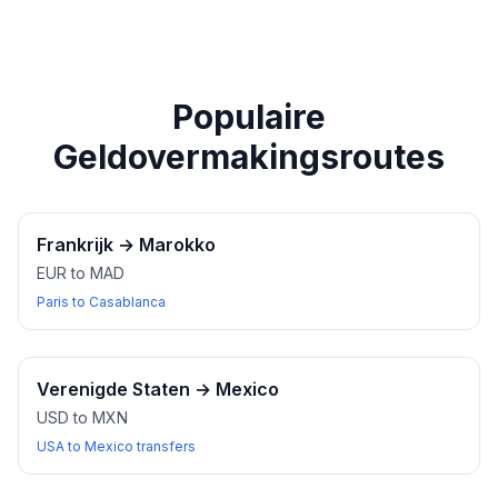
paspoort of een ander geldig identiteitsbewijs bij u
heeft wanneer u wisselkantoren bezoekt.
Populaire
Geldovermakingsroutes
Frankrijk
→
Marokko
EUR to MAD
Paris to Casablanca
Verenigde Staten
→
Mexico
USD to MXN
USA to Mexico transfers