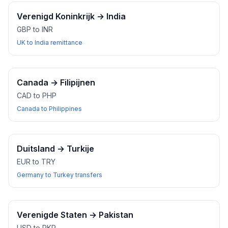
Verenigd Koninkrijk
→
India
GBP to INR
UK to India remittance
Canada
→
Filipijnen
CAD to PHP
Canada to Philippines
Duitsland
→
Turkije
EUR to TRY
Germany to Turkey transfers
Verenigde Staten
→
Pakistan
USD to PKR