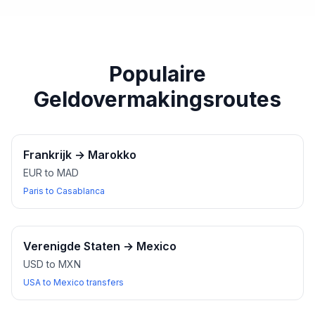
paspoort of een ander geldig identiteitsbewijs bij u
heeft wanneer u wisselkantoren bezoekt.
Populaire
Geldovermakingsroutes
Frankrijk
→
Marokko
EUR to MAD
Paris to Casablanca
Verenigde Staten
→
Mexico
USD to MXN
USA to Mexico transfers