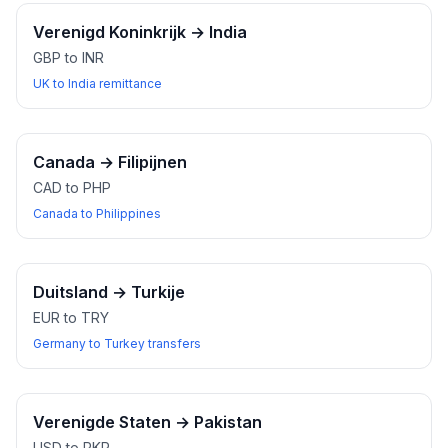
Verenigd Koninkrijk
→
India
GBP to INR
UK to India remittance
Canada
→
Filipijnen
CAD to PHP
Canada to Philippines
Duitsland
→
Turkije
EUR to TRY
Germany to Turkey transfers
Verenigde Staten
→
Pakistan
USD to PKR