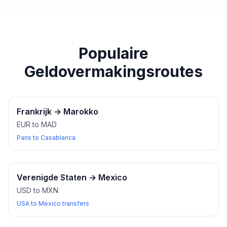
paspoort of een ander geldig identiteitsbewijs bij u
heeft wanneer u wisselkantoren bezoekt.
Populaire
Geldovermakingsroutes
Frankrijk
→
Marokko
EUR to MAD
Paris to Casablanca
Verenigde Staten
→
Mexico
USD to MXN
USA to Mexico transfers