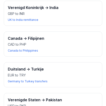
Verenigd Koninkrijk
→
India
GBP to INR
UK to India remittance
Canada
→
Filipijnen
CAD to PHP
Canada to Philippines
Duitsland
→
Turkije
EUR to TRY
Germany to Turkey transfers
Verenigde Staten
→
Pakistan
USD to PKR