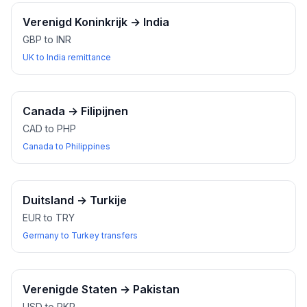
Verenigd Koninkrijk
→
India
GBP to INR
UK to India remittance
Canada
→
Filipijnen
CAD to PHP
Canada to Philippines
Duitsland
→
Turkije
EUR to TRY
Germany to Turkey transfers
Verenigde Staten
→
Pakistan
USD to PKR