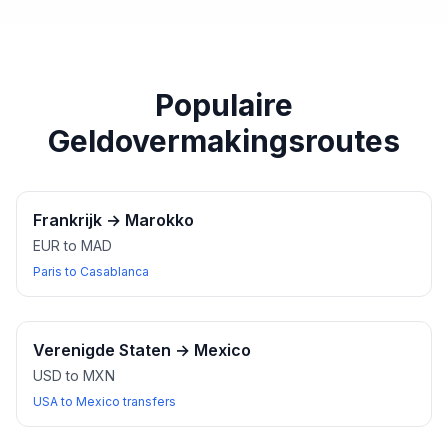
paspoort of een ander geldig identiteitsbewijs bij u
heeft wanneer u wisselkantoren bezoekt.
Populaire
Geldovermakingsroutes
Frankrijk
→
Marokko
EUR to MAD
Paris to Casablanca
Verenigde Staten
→
Mexico
USD to MXN
USA to Mexico transfers