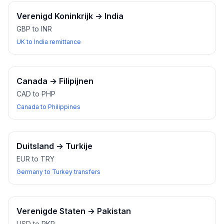
Verenigd Koninkrijk
→
India
GBP to INR
UK to India remittance
Canada
→
Filipijnen
CAD to PHP
Canada to Philippines
Duitsland
→
Turkije
EUR to TRY
Germany to Turkey transfers
Verenigde Staten
→
Pakistan
USD to PKR