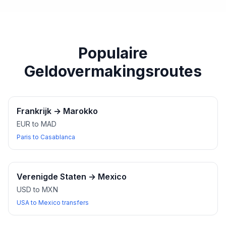
paspoort of een ander geldig identiteitsbewijs bij u
heeft wanneer u wisselkantoren bezoekt.
Populaire
Geldovermakingsroutes
Frankrijk
→
Marokko
EUR to MAD
Paris to Casablanca
Verenigde Staten
→
Mexico
USD to MXN
USA to Mexico transfers