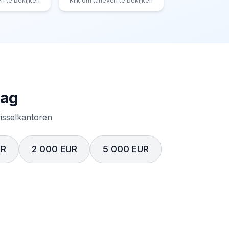
en te bekijken
Klik om tarieven te bekijken
rag
wisselkantoren
UR
2 000 EUR
5 000 EUR