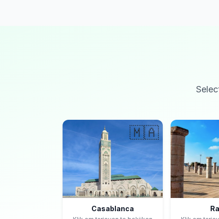
Selec
🇲🇦
Casablanca
Ra