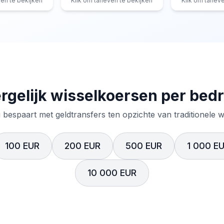
ven te bekijken
Klik om tarieven te bekijken
Klik om tariev
rgelijk wisselkoersen per bed
 bespaart met geldtransfers ten opzichte van traditionele 
100 EUR
200 EUR
500 EUR
1 000 E
10 000 EUR