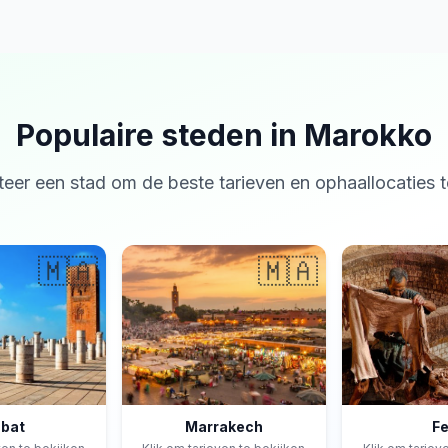
Populaire steden in Marokko
teer een stad om de beste tarieven en ophaallocaties t
🇲🇦
🇲🇦
bat
Marrakech
F