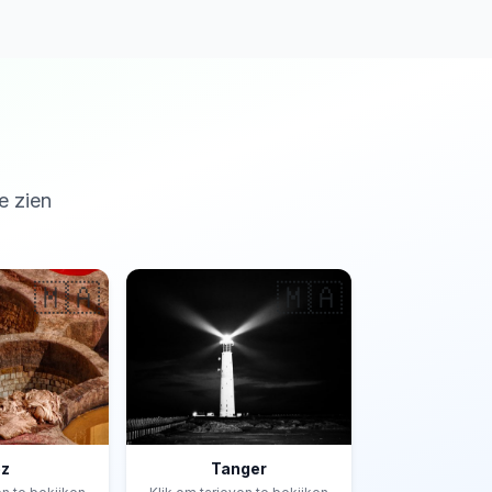
e zien
🇲🇦
🇲🇦
ez
Tanger