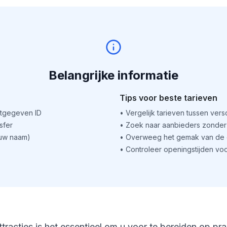
Belangrijke informatie
Tips voor beste tarieven
itgegeven ID
•
Vergelijk tarieven tussen ver
sfer
•
Zoek naar aanbieders zonder 
(uw naam)
•
Overweeg het gemak van de o
•
Controleer openingstijden voo
ttracties is het essentieel om u voor te bereiden op pr