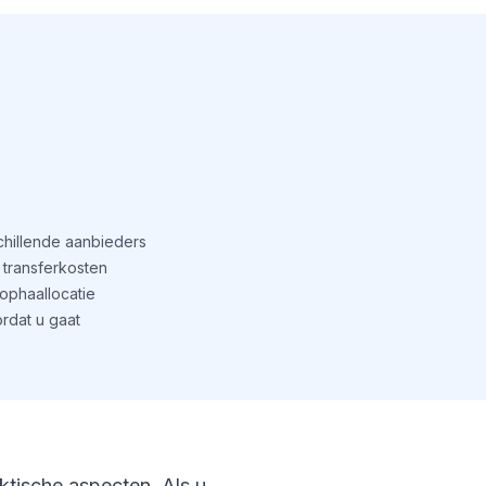
schillende aanbieders
transferkosten
phaallocatie
rdat u gaat
aktische aspecten. Als u