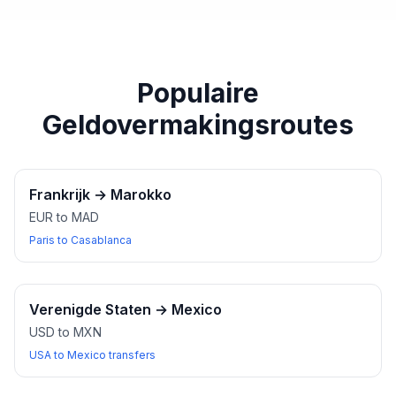
paspoort of een ander geldig identiteitsbewijs bij u
heeft wanneer u wisselkantoren bezoekt.
Populaire
Geldovermakingsroutes
Frankrijk
→
Marokko
EUR to MAD
Paris to Casablanca
Verenigde Staten
→
Mexico
USD to MXN
USA to Mexico transfers