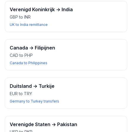
Verenigd Koninkrijk
→
India
GBP to INR
UK to India remittance
Canada
→
Filipijnen
CAD to PHP
Canada to Philippines
Duitsland
→
Turkije
EUR to TRY
Germany to Turkey transfers
Verenigde Staten
→
Pakistan
USD to PKR