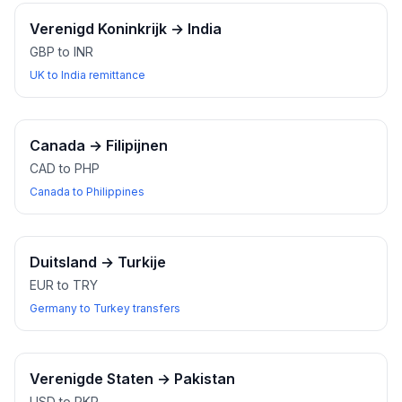
Verenigd Koninkrijk
→
India
GBP to INR
UK to India remittance
Canada
→
Filipijnen
CAD to PHP
Canada to Philippines
Duitsland
→
Turkije
EUR to TRY
Germany to Turkey transfers
Verenigde Staten
→
Pakistan
USD to PKR