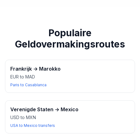
paspoort of een ander geldig identiteitsbewijs bij u
heeft wanneer u wisselkantoren bezoekt.
Populaire
Geldovermakingsroutes
Frankrijk
→
Marokko
EUR to MAD
Paris to Casablanca
Verenigde Staten
→
Mexico
USD to MXN
USA to Mexico transfers