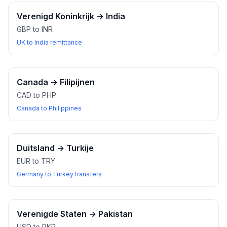
Verenigd Koninkrijk
→
India
GBP to INR
UK to India remittance
Canada
→
Filipijnen
CAD to PHP
Canada to Philippines
Duitsland
→
Turkije
EUR to TRY
Germany to Turkey transfers
Verenigde Staten
→
Pakistan
USD to PKR