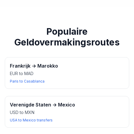
paspoort of een ander geldig identiteitsbewijs bij u
heeft wanneer u wisselkantoren bezoekt.
Populaire
Geldovermakingsroutes
Frankrijk
→
Marokko
EUR to MAD
Paris to Casablanca
Verenigde Staten
→
Mexico
USD to MXN
USA to Mexico transfers