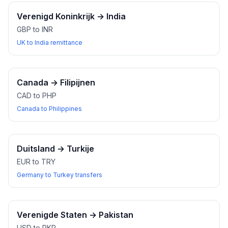
Verenigd Koninkrijk
→
India
GBP to INR
UK to India remittance
Canada
→
Filipijnen
CAD to PHP
Canada to Philippines
Duitsland
→
Turkije
EUR to TRY
Germany to Turkey transfers
Verenigde Staten
→
Pakistan
USD to PKR