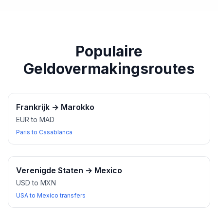
paspoort of een ander geldig identiteitsbewijs bij u
heeft wanneer u wisselkantoren bezoekt.
Populaire
Geldovermakingsroutes
Frankrijk
→
Marokko
EUR to MAD
Paris to Casablanca
Verenigde Staten
→
Mexico
USD to MXN
USA to Mexico transfers