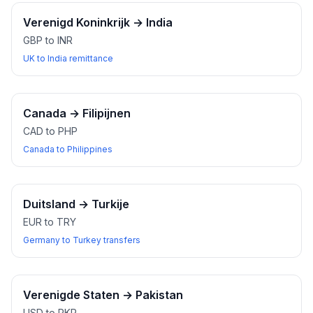
Verenigd Koninkrijk
→
India
GBP to INR
UK to India remittance
Canada
→
Filipijnen
CAD to PHP
Canada to Philippines
Duitsland
→
Turkije
EUR to TRY
Germany to Turkey transfers
Verenigde Staten
→
Pakistan
USD to PKR