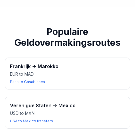
paspoort of een ander geldig identiteitsbewijs bij u
heeft wanneer u wisselkantoren bezoekt.
Populaire
Geldovermakingsroutes
Frankrijk
→
Marokko
EUR to MAD
Paris to Casablanca
Verenigde Staten
→
Mexico
USD to MXN
USA to Mexico transfers