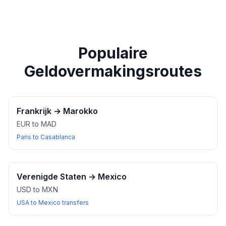
paspoort of een ander geldig identiteitsbewijs bij u
heeft wanneer u wisselkantoren bezoekt.
Populaire
Geldovermakingsroutes
Frankrijk
→
Marokko
EUR to MAD
Paris to Casablanca
Verenigde Staten
→
Mexico
USD to MXN
USA to Mexico transfers