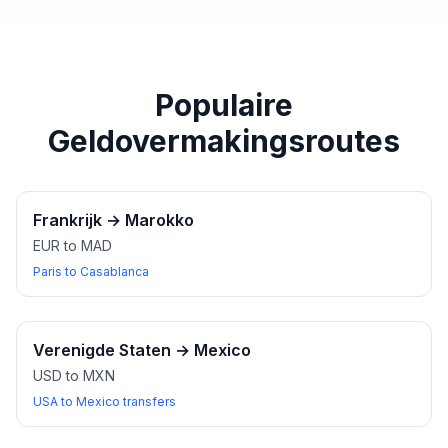
paspoort of een ander geldig identiteitsbewijs bij u
heeft wanneer u wisselkantoren bezoekt.
Populaire
Geldovermakingsroutes
Frankrijk
→
Marokko
EUR to MAD
Paris to Casablanca
Verenigde Staten
→
Mexico
USD to MXN
USA to Mexico transfers