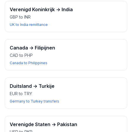
Verenigd Koninkrijk
→
India
GBP to INR
UK to India remittance
Canada
→
Filipijnen
CAD to PHP
Canada to Philippines
Duitsland
→
Turkije
EUR to TRY
Germany to Turkey transfers
Verenigde Staten
→
Pakistan
USD to PKR