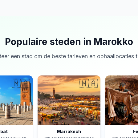
Populaire steden in Marokko
teer een stad om de beste tarieven en ophaallocaties t
🇲🇦
🇲🇦
bat
Marrakech
F