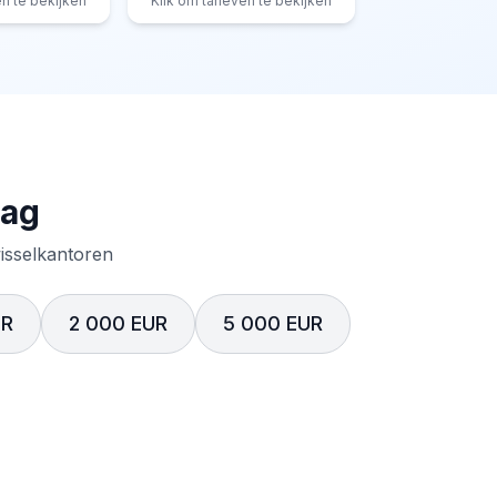
en te bekijken
Klik om tarieven te bekijken
rag
wisselkantoren
UR
2 000 EUR
5 000 EUR