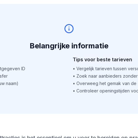
Belangrijke informatie
Tips voor beste tarieven
itgegeven ID
•
Vergelijk tarieven tussen ver
sfer
•
Zoek naar aanbieders zonder 
(uw naam)
•
Overweeg het gemak van de o
•
Controleer openingstijden voo
ttracties is het essentieel om u voor te bereiden op pr