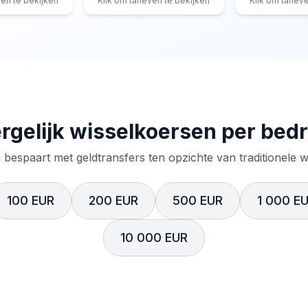
ven te bekijken
Klik om tarieven te bekijken
Klik om tariev
rgelijk wisselkoersen per bed
 bespaart met geldtransfers ten opzichte van traditionele 
100 EUR
200 EUR
500 EUR
1 000 E
10 000 EUR