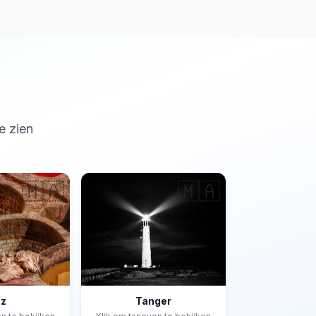
e zien
🇲🇦
🇲🇦
ez
Tanger