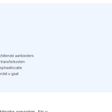
schillende aanbieders
transferkosten
phaallocatie
rdat u gaat
aktische aspecten. Als u