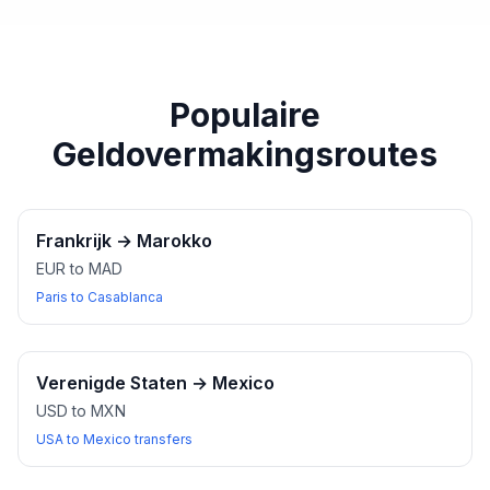
paspoort of een ander geldig identiteitsbewijs bij u
heeft wanneer u wisselkantoren bezoekt.
Populaire
Geldovermakingsroutes
Frankrijk
→
Marokko
EUR to MAD
Paris to Casablanca
Verenigde Staten
→
Mexico
USD to MXN
USA to Mexico transfers