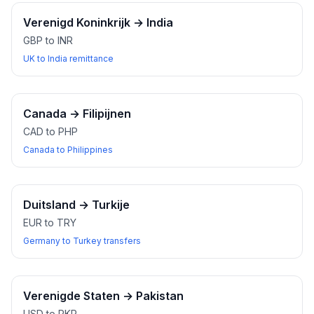
Verenigd Koninkrijk
→
India
GBP to INR
UK to India remittance
Canada
→
Filipijnen
CAD to PHP
Canada to Philippines
Duitsland
→
Turkije
EUR to TRY
Germany to Turkey transfers
Verenigde Staten
→
Pakistan
USD to PKR