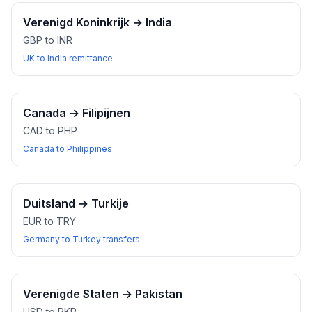
Verenigd Koninkrijk
→
India
GBP to INR
UK to India remittance
Canada
→
Filipijnen
CAD to PHP
Canada to Philippines
Duitsland
→
Turkije
EUR to TRY
Germany to Turkey transfers
Verenigde Staten
→
Pakistan
USD to PKR