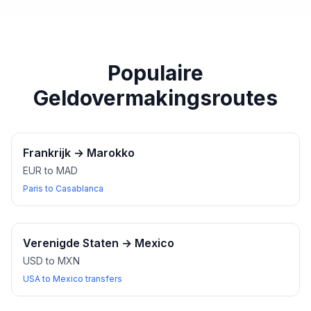
paspoort of een ander geldig identiteitsbewijs bij u
heeft wanneer u wisselkantoren bezoekt.
Populaire
Geldovermakingsroutes
Frankrijk
→
Marokko
EUR to MAD
Paris to Casablanca
Verenigde Staten
→
Mexico
USD to MXN
USA to Mexico transfers