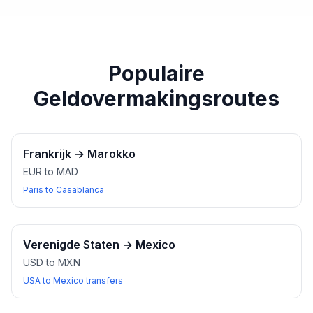
paspoort of een ander geldig identiteitsbewijs bij u
heeft wanneer u wisselkantoren bezoekt.
Populaire
Geldovermakingsroutes
Frankrijk
→
Marokko
EUR to MAD
Paris to Casablanca
Verenigde Staten
→
Mexico
USD to MXN
USA to Mexico transfers