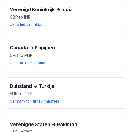
Verenigd Koninkrijk
→
India
GBP to INR
UK to India remittance
Canada
→
Filipijnen
CAD to PHP
Canada to Philippines
Duitsland
→
Turkije
EUR to TRY
Germany to Turkey transfers
Verenigde Staten
→
Pakistan
USD to PKR