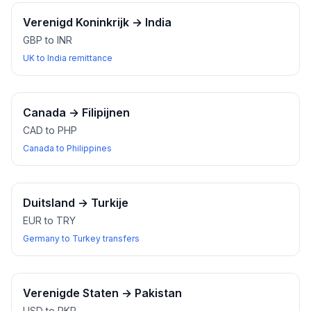
Verenigd Koninkrijk
→
India
GBP to INR
UK to India remittance
Canada
→
Filipijnen
CAD to PHP
Canada to Philippines
Duitsland
→
Turkije
EUR to TRY
Germany to Turkey transfers
Verenigde Staten
→
Pakistan
USD to PKR