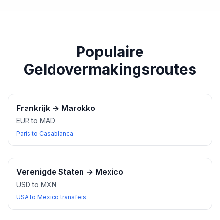
paspoort of een ander geldig identiteitsbewijs bij u
heeft wanneer u wisselkantoren bezoekt.
Populaire
Geldovermakingsroutes
Frankrijk
→
Marokko
EUR to MAD
Paris to Casablanca
Verenigde Staten
→
Mexico
USD to MXN
USA to Mexico transfers