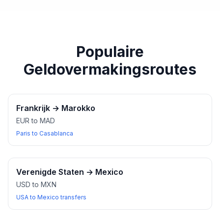
paspoort of een ander geldig identiteitsbewijs bij u
heeft wanneer u wisselkantoren bezoekt.
Populaire
Geldovermakingsroutes
Frankrijk
→
Marokko
EUR to MAD
Paris to Casablanca
Verenigde Staten
→
Mexico
USD to MXN
USA to Mexico transfers