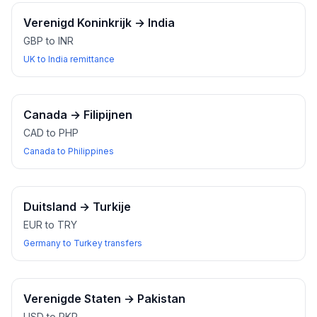
Verenigd Koninkrijk
→
India
GBP to INR
UK to India remittance
Canada
→
Filipijnen
CAD to PHP
Canada to Philippines
Duitsland
→
Turkije
EUR to TRY
Germany to Turkey transfers
Verenigde Staten
→
Pakistan
USD to PKR