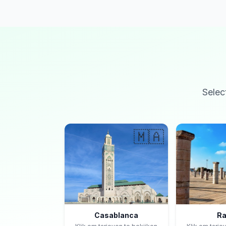
Selec
🇲🇦
Casablanca
Ra