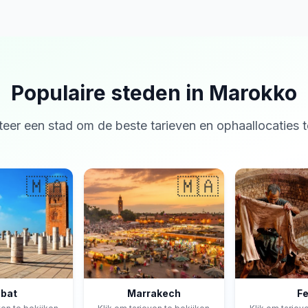
Populaire steden in Marokko
teer een stad om de beste tarieven en ophaallocaties t
🇲🇦
🇲🇦
bat
Marrakech
F