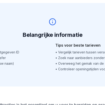
Belangrijke informatie
Tips voor beste tarieven
itgegeven ID
•
Vergelijk tarieven tussen ver
sfer
•
Zoek naar aanbieders zonder 
(uw naam)
•
Overweeg het gemak van de o
•
Controleer openingstijden voo
ttracties is het essentieel om u voor te bereiden op pr