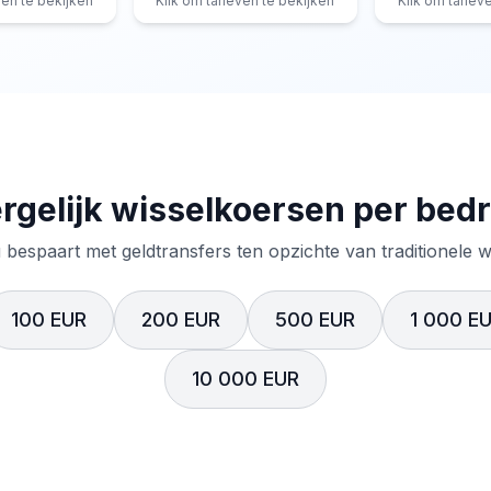
ven te bekijken
Klik om tarieven te bekijken
Klik om tariev
rgelijk wisselkoersen per bed
 bespaart met geldtransfers ten opzichte van traditionele 
100 EUR
200 EUR
500 EUR
1 000 E
10 000 EUR