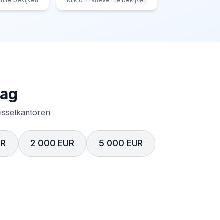
en te bekijken
Klik om tarieven te bekijken
rag
wisselkantoren
UR
2 000 EUR
5 000 EUR