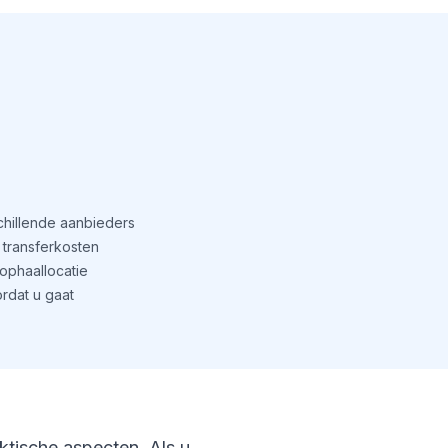
schillende aanbieders
transferkosten
phaallocatie
rdat u gaat
aktische aspecten. Als u