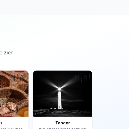
e zien
🇲🇦
🇲🇦
ez
Tanger