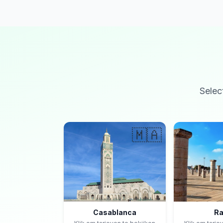
Selec
🇲🇦
Casablanca
Ra