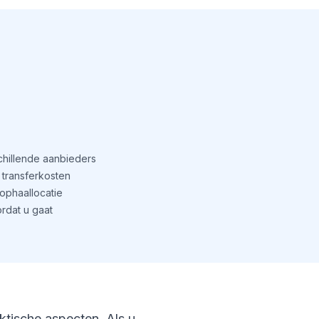
schillende aanbieders
transferkosten
phaallocatie
rdat u gaat
aktische aspecten. Als u