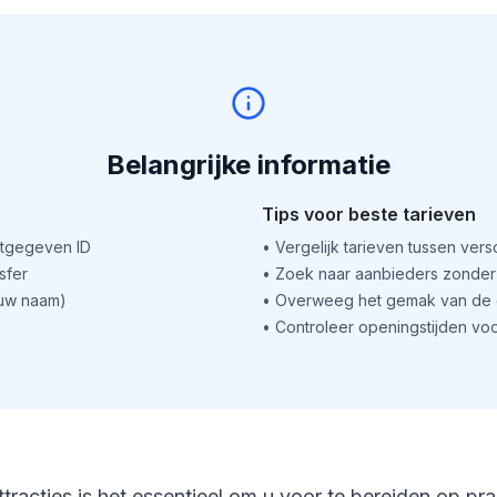
Belangrijke informatie
Tips voor beste tarieven
itgegeven ID
•
Vergelijk tarieven tussen ver
sfer
•
Zoek naar aanbieders zonder 
(uw naam)
•
Overweeg het gemak van de o
•
Controleer openingstijden voo
ttracties is het essentieel om u voor te bereiden op pr