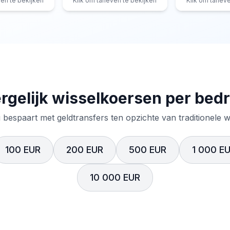
ven te bekijken
Klik om tarieven te bekijken
Klik om tariev
rgelijk wisselkoersen per bed
 bespaart met geldtransfers ten opzichte van traditionele 
100 EUR
200 EUR
500 EUR
1 000 E
10 000 EUR