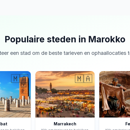
Populaire steden in Marokko
teer een stad om de beste tarieven en ophaallocaties t
🇲🇦
🇲🇦
bat
Marrakech
F