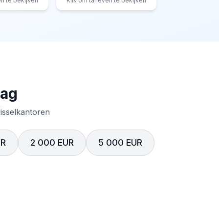
en te bekijken
Klik om tarieven te bekijken
rag
wisselkantoren
UR
2 000 EUR
5 000 EUR