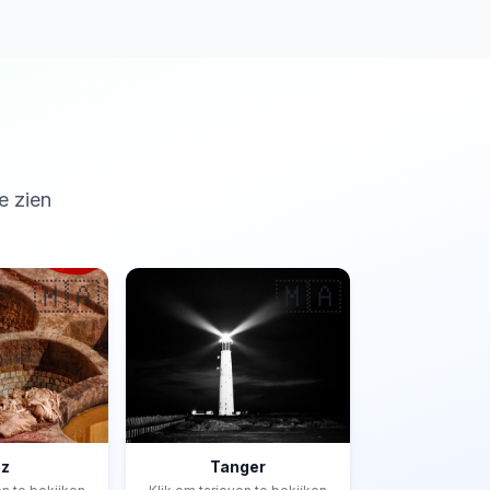
e zien
🇲🇦
🇲🇦
ez
Tanger