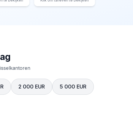
en te bekijken
Klik om tarieven te bekijken
rag
wisselkantoren
UR
2 000 EUR
5 000 EUR