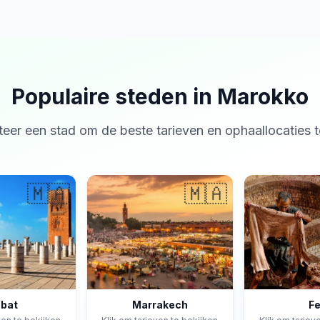
Populaire steden in Marokko
teer een stad om de beste tarieven en ophaallocaties t
🇲🇦
🇲🇦
bat
Marrakech
F