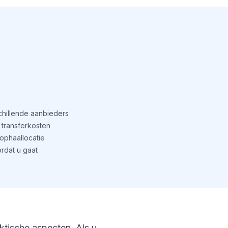
schillende aanbieders
transferkosten
phaallocatie
rdat u gaat
aktische aspecten. Als u