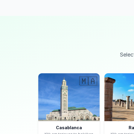
Selec
🇲🇦
Casablanca
Ra