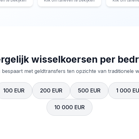
ven te bekijken
Klik om tarieven te bekijken
Klik om tariev
rgelijk wisselkoersen per bed
 bespaart met geldtransfers ten opzichte van traditionele 
100 EUR
200 EUR
500 EUR
1 000 E
10 000 EUR