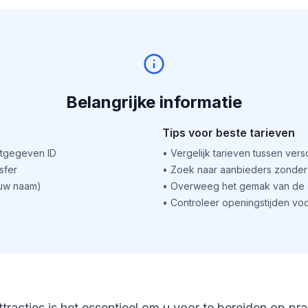
Belangrijke informatie
Tips voor beste tarieven
itgegeven ID
•
Vergelijk tarieven tussen ver
sfer
•
Zoek naar aanbieders zonder 
(uw naam)
•
Overweeg het gemak van de o
•
Controleer openingstijden voo
ttracties is het essentieel om u voor te bereiden op pr