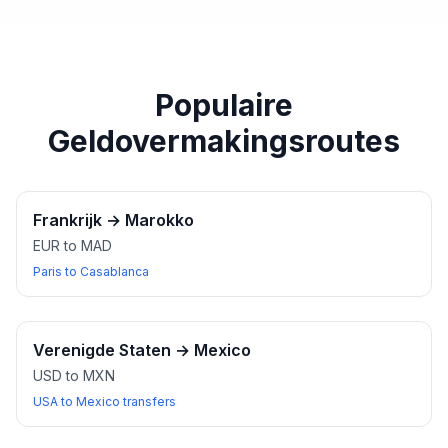
paspoort of een ander geldig identiteitsbewijs bij u
heeft wanneer u wisselkantoren bezoekt.
Populaire
Geldovermakingsroutes
Frankrijk
→
Marokko
EUR to MAD
Paris to Casablanca
Verenigde Staten
→
Mexico
USD to MXN
USA to Mexico transfers