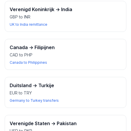
Verenigd Koninkrijk
→
India
GBP to INR
UK to India remittance
Canada
→
Filipijnen
CAD to PHP
Canada to Philippines
Duitsland
→
Turkije
EUR to TRY
Germany to Turkey transfers
Verenigde Staten
→
Pakistan
USD to PKR