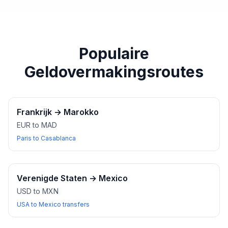
paspoort of een ander geldig identiteitsbewijs bij u
heeft wanneer u wisselkantoren bezoekt.
Populaire
Geldovermakingsroutes
Frankrijk
→
Marokko
EUR to MAD
Paris to Casablanca
Verenigde Staten
→
Mexico
USD to MXN
USA to Mexico transfers