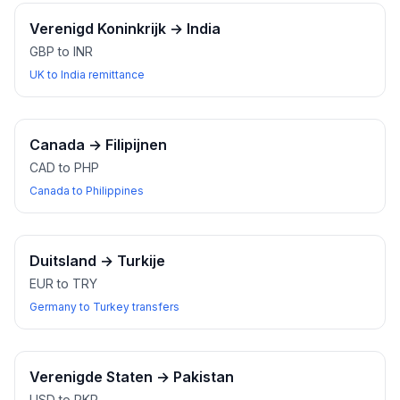
Verenigd Koninkrijk
→
India
GBP to INR
UK to India remittance
Canada
→
Filipijnen
CAD to PHP
Canada to Philippines
Duitsland
→
Turkije
EUR to TRY
Germany to Turkey transfers
Verenigde Staten
→
Pakistan
USD to PKR