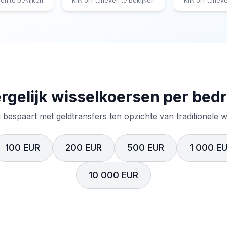
ven te bekijken
Klik om tarieven te bekijken
Klik om tariev
rgelijk wisselkoersen per bed
 bespaart met geldtransfers ten opzichte van traditionele 
100 EUR
200 EUR
500 EUR
1 000 E
10 000 EUR