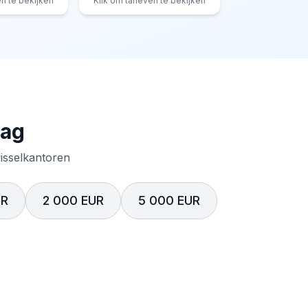
en te bekijken
Klik om tarieven te bekijken
rag
wisselkantoren
UR
2 000 EUR
5 000 EUR