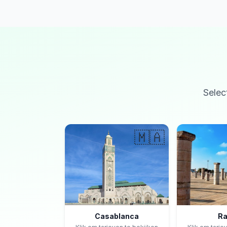
Selec
🇲🇦
Casablanca
Ra