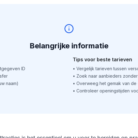
Belangrijke informatie
Tips voor beste tarieven
itgegeven ID
•
Vergelijk tarieven tussen ver
sfer
•
Zoek naar aanbieders zonder 
(uw naam)
•
Overweeg het gemak van de o
•
Controleer openingstijden voo
ttracties is het essentieel om u voor te bereiden op pr