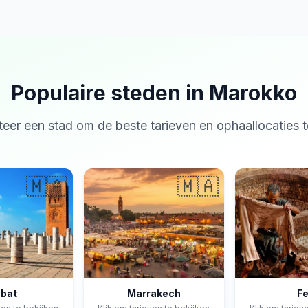
Populaire steden in Marokko
teer een stad om de beste tarieven en ophaallocaties t
🇲🇦
🇲🇦
bat
Marrakech
F