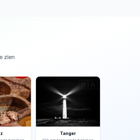
e zien
🇲🇦
🇲🇦
ez
Tanger