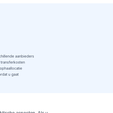
schillende aanbieders
transferkosten
phaallocatie
rdat u gaat
aktische aspecten. Als u