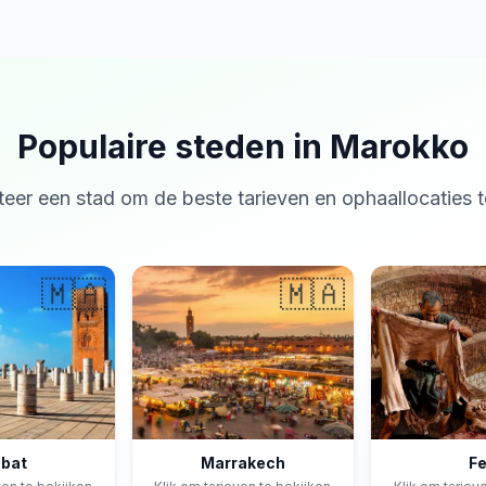
Populaire steden in Marokko
teer een stad om de beste tarieven en ophaallocaties t
🇲🇦
🇲🇦
bat
Marrakech
F