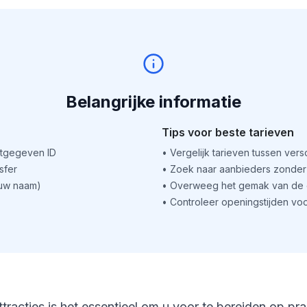
Belangrijke informatie
Tips voor beste tarieven
itgegeven ID
•
Vergelijk tarieven tussen ver
sfer
•
Zoek naar aanbieders zonder 
(uw naam)
•
Overweeg het gemak van de o
•
Controleer openingstijden voo
ttracties is het essentieel om u voor te bereiden op pr