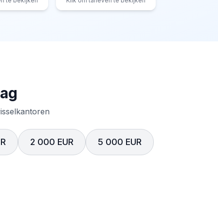
en te bekijken
Klik om tarieven te bekijken
rag
wisselkantoren
UR
2 000 EUR
5 000 EUR