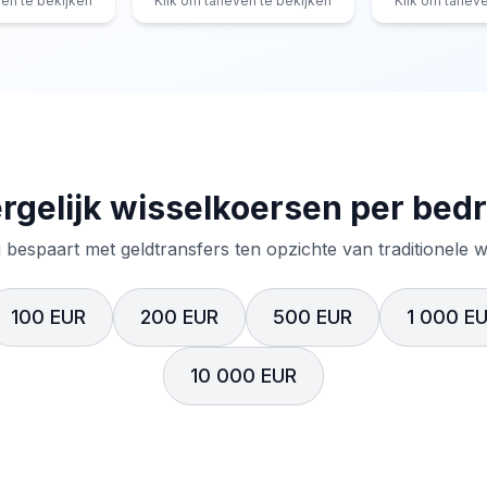
ven te bekijken
Klik om tarieven te bekijken
Klik om tariev
rgelijk wisselkoersen per bed
 bespaart met geldtransfers ten opzichte van traditionele 
100 EUR
200 EUR
500 EUR
1 000 E
10 000 EUR