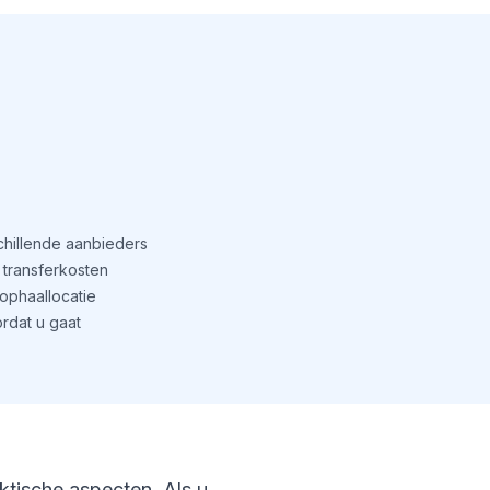
schillende aanbieders
transferkosten
phaallocatie
rdat u gaat
aktische aspecten. Als u