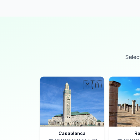
Selec
🇲🇦
Casablanca
Ra