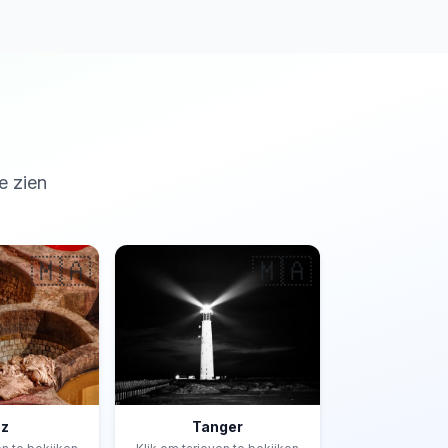
e zien
🇲🇦
🇲🇦
ez
Tanger