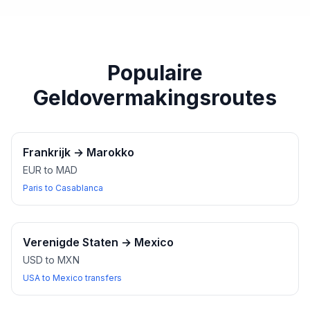
paspoort of een ander geldig identiteitsbewijs bij u
heeft wanneer u wisselkantoren bezoekt.
Populaire
Geldovermakingsroutes
Frankrijk
→
Marokko
EUR to MAD
Paris to Casablanca
Verenigde Staten
→
Mexico
USD to MXN
USA to Mexico transfers