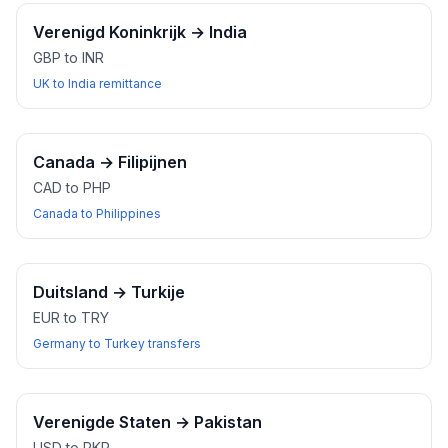
Verenigd Koninkrijk
→
India
GBP to INR
UK to India remittance
Canada
→
Filipijnen
CAD to PHP
Canada to Philippines
Duitsland
→
Turkije
EUR to TRY
Germany to Turkey transfers
Verenigde Staten
→
Pakistan
USD to PKR