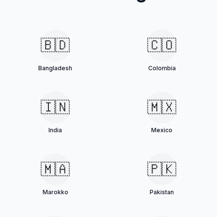
🇧🇩
🇨🇴
Bangladesh
Colombia
🇮🇳
🇲🇽
India
Mexico
🇲🇦
🇵🇰
Marokko
Pakistan