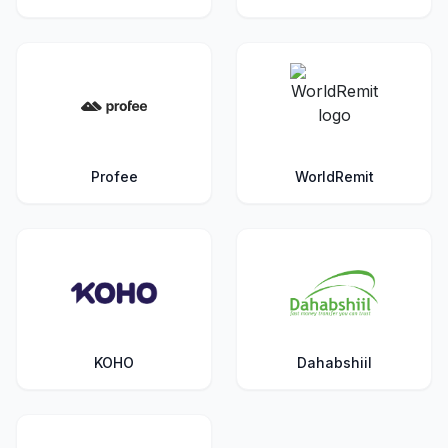
Profee
WorldRemit
KOHO
Dahabshiil