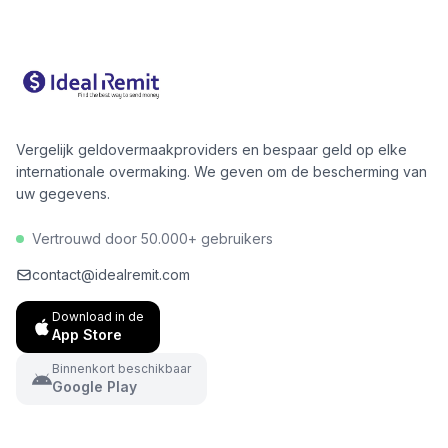
uw specifieke overboekingsbedrag en bestemming.
Onze tool toont het exacte bedrag dat uw ontvanger
zal ontvangen, waardoor u een geïnformeerde
beslissing kunt nemen en mogelijk honderden euro's
per jaar kunt besparen.
Vergelijk geldovermaakproviders en bespaar geld op elke
internationale overmaking. We geven om de bescherming van
uw gegevens.
Vertrouwd door 50.000+ gebruikers
contact@idealremit.com
Download in de
App Store
Binnenkort beschikbaar
Google Play