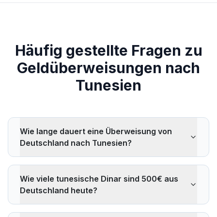
Häufig gestellte Fragen zu
Geldüberweisungen nach
Tunesien
Wie lange dauert eine Überweisung von
Deutschland nach Tunesien?
Das hängt vom Anbieter und der Zahlungsmethode ab.
Western Union und MoneyGram ermöglichen
Wie viele tunesische Dinar sind 500€ aus
Bargeldabholungen in Minuten. Banküberweisungen
Deutschland heute?
über Ria oder Remitly dauern 1–2 Werktage.
TaptapSend und LemFi liefern oft innerhalb weniger
Mit den aktuellen Wechselkursen von Juni 2026
Stunden.