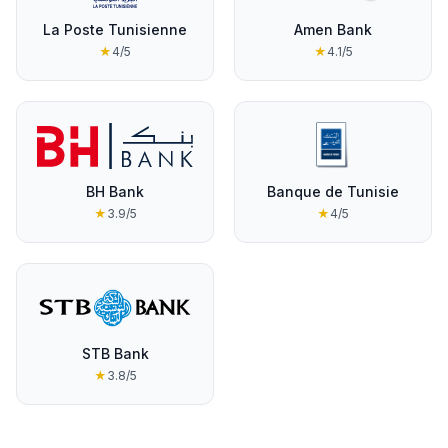
La Poste Tunisienne
Amen Bank
★
4
/5
★
4.1
/5
BH Bank
Banque de Tunisie
★
3.9
/5
★
4
/5
STB Bank
★
3.8
/5