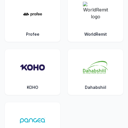
Profee
WorldRemit
KOHO
Dahabshiil