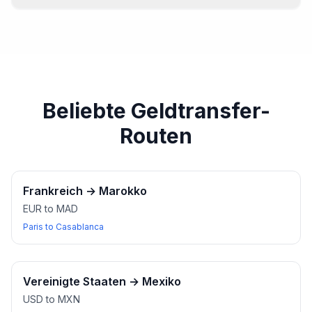
Für die meisten Wechselstuben-Transaktionen ist in der
Regel ein Ausweis erforderlich. Stellen Sie sicher, dass
Sie Ihren Reisepass oder einen anderen gültigen
Ausweis haben.
Beliebte Geldtransfer-
Routen
Frankreich
→
Marokko
EUR to MAD
Paris to Casablanca
Vereinigte Staaten
→
Mexiko
USD to MXN