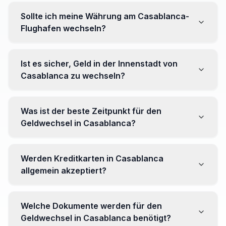
Sollte ich meine Währung am Casablanca-
Flughafen wechseln?
Nein, es wird oft empfohlen, nicht alle Ihre Währung am
Flughafen zu wechseln, wo Kurse ungünstiger sein
Ist es sicher, Geld in der Innenstadt von
können. Gehen Sie stattdessen zu Wechselstuben im
Casablanca zu wechseln?
Stadtzentrum für bessere Kurse.
Ja, mehrere zuverlässige Wechselstuben sind im
Innenbereich tätig. Es empfiehlt sich jedoch, seriöse
Was ist der beste Zeitpunkt für den
Einrichtungen zu wählen, um Überraschungen zu
Geldwechsel in Casablanca?
vermeiden.
Es gibt keinen bestimmten Zeitpunkt. Beobachten Sie
jedoch Wechselkurse vor Ihrer Reise und achten Sie
Werden Kreditkarten in Casablanca
auf Schwankungen, um den Wert Ihrer Währung zu
allgemein akzeptiert?
maximieren.
Ja, internationale Kreditkarten werden in
Touristengebieten generell akzeptiert. Es kann jedoch
Welche Dokumente werden für den
nützlich sein, etwas Landeswährung für kleine
Geldwechsel in Casablanca benötigt?
Geschäfte und Märkte zu haben.