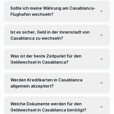
Sollte ich meine Währung am Casablanca-
Flughafen wechseln?
Nein, es wird oft empfohlen, nicht alle Ihre Währung am
Flughafen zu wechseln, wo Kurse ungünstiger sein
Ist es sicher, Geld in der Innenstadt von
können. Gehen Sie stattdessen zu Wechselstuben im
Casablanca zu wechseln?
Stadtzentrum für bessere Kurse.
Ja, mehrere zuverlässige Wechselstuben sind im
Innenbereich tätig. Es empfiehlt sich jedoch, seriöse
Was ist der beste Zeitpunkt für den
Einrichtungen zu wählen, um Überraschungen zu
Geldwechsel in Casablanca?
vermeiden.
Es gibt keinen bestimmten Zeitpunkt. Beobachten Sie
jedoch Wechselkurse vor Ihrer Reise und achten Sie
Werden Kreditkarten in Casablanca
auf Schwankungen, um den Wert Ihrer Währung zu
allgemein akzeptiert?
maximieren.
Ja, internationale Kreditkarten werden in
Touristengebieten generell akzeptiert. Es kann jedoch
Welche Dokumente werden für den
nützlich sein, etwas Landeswährung für kleine
Geldwechsel in Casablanca benötigt?
Geschäfte und Märkte zu haben.