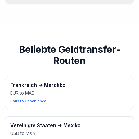
Für die meisten Wechselstuben-Transaktionen ist in der
Regel ein Ausweis erforderlich. Stellen Sie sicher, dass
Sie Ihren Reisepass oder einen anderen gültigen
Ausweis haben.
Beliebte Geldtransfer-
Routen
Frankreich
→
Marokko
EUR to MAD
Paris to Casablanca
Vereinigte Staaten
→
Mexiko
USD to MXN