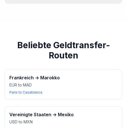
Für die meisten Wechselstuben-Transaktionen ist in der
Regel ein Ausweis erforderlich. Stellen Sie sicher, dass
Sie Ihren Reisepass oder einen anderen gültigen
Ausweis haben.
Beliebte Geldtransfer-
Routen
Frankreich
→
Marokko
EUR to MAD
Paris to Casablanca
Vereinigte Staaten
→
Mexiko
USD to MXN