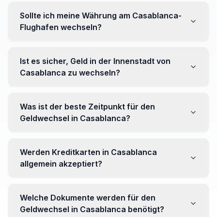
Sollte ich meine Währung am Casablanca-
Flughafen wechseln?
Nein, es wird oft empfohlen, nicht alle Ihre Währung am
Flughafen zu wechseln, wo Kurse ungünstiger sein
Ist es sicher, Geld in der Innenstadt von
können. Gehen Sie stattdessen zu Wechselstuben im
Casablanca zu wechseln?
Stadtzentrum für bessere Kurse.
Ja, mehrere zuverlässige Wechselstuben sind im
Innenbereich tätig. Es empfiehlt sich jedoch, seriöse
Was ist der beste Zeitpunkt für den
Einrichtungen zu wählen, um Überraschungen zu
Geldwechsel in Casablanca?
vermeiden.
Es gibt keinen bestimmten Zeitpunkt. Beobachten Sie
jedoch Wechselkurse vor Ihrer Reise und achten Sie
Werden Kreditkarten in Casablanca
auf Schwankungen, um den Wert Ihrer Währung zu
allgemein akzeptiert?
maximieren.
Ja, internationale Kreditkarten werden in
Touristengebieten generell akzeptiert. Es kann jedoch
Welche Dokumente werden für den
nützlich sein, etwas Landeswährung für kleine
Geldwechsel in Casablanca benötigt?
Geschäfte und Märkte zu haben.