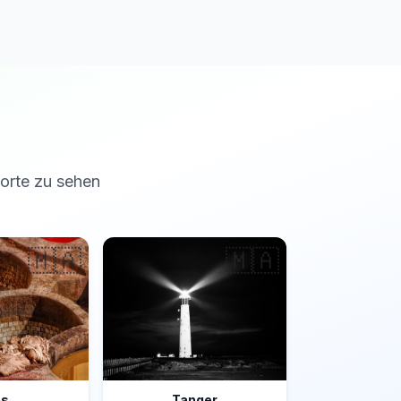
orte zu sehen
🇲🇦
🇲🇦
es
Tanger