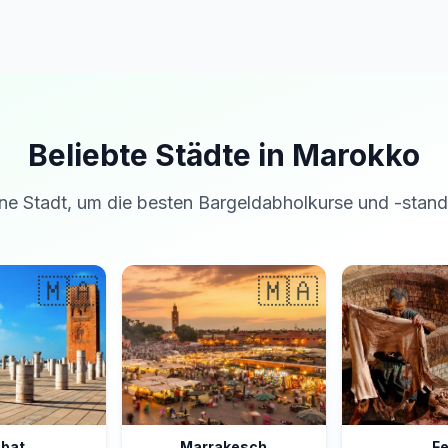
Beliebte Städte in Marokko
ne Stadt, um die besten Bargeldabholkurse und -stand
🇲🇦
🇲🇦
bat
Marrakesch
F