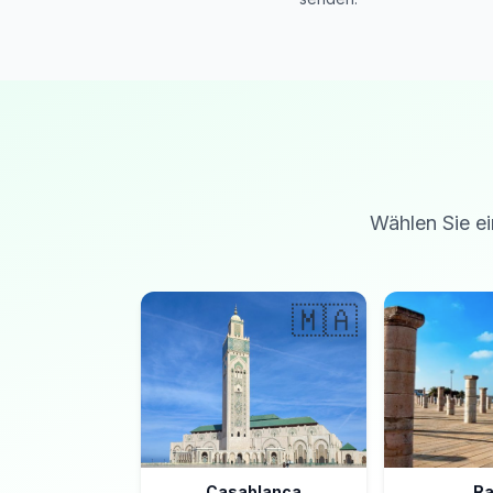
Wählen Sie ei
🇲🇦
Casablanca
Ra