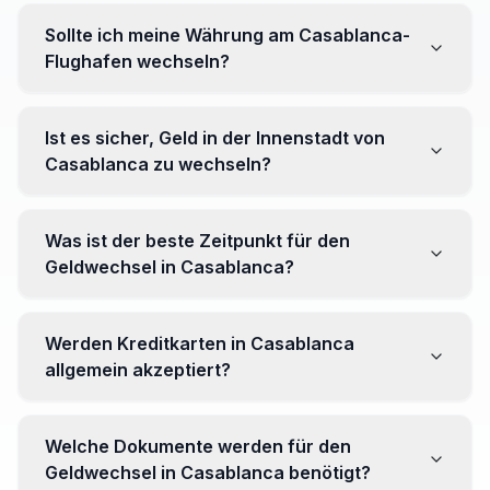
Sollte ich meine Währung am Casablanca-
Flughafen wechseln?
Nein, es wird oft empfohlen, nicht alle Ihre Währung am
Flughafen zu wechseln, wo Kurse ungünstiger sein
Ist es sicher, Geld in der Innenstadt von
können. Gehen Sie stattdessen zu Wechselstuben im
Casablanca zu wechseln?
Stadtzentrum für bessere Kurse.
Ja, mehrere zuverlässige Wechselstuben sind im
Innenbereich tätig. Es empfiehlt sich jedoch, seriöse
Was ist der beste Zeitpunkt für den
Einrichtungen zu wählen, um Überraschungen zu
Geldwechsel in Casablanca?
vermeiden.
Es gibt keinen bestimmten Zeitpunkt. Beobachten Sie
jedoch Wechselkurse vor Ihrer Reise und achten Sie
Werden Kreditkarten in Casablanca
auf Schwankungen, um den Wert Ihrer Währung zu
allgemein akzeptiert?
maximieren.
Ja, internationale Kreditkarten werden in
Touristengebieten generell akzeptiert. Es kann jedoch
Welche Dokumente werden für den
nützlich sein, etwas Landeswährung für kleine
Geldwechsel in Casablanca benötigt?
Geschäfte und Märkte zu haben.