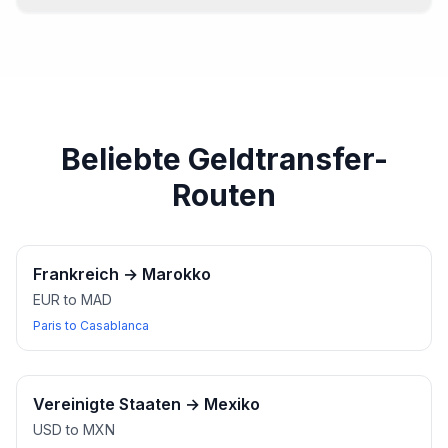
Für die meisten Wechselstuben-Transaktionen ist in der
Regel ein Ausweis erforderlich. Stellen Sie sicher, dass
Sie Ihren Reisepass oder einen anderen gültigen
Ausweis haben.
Beliebte Geldtransfer-
Routen
Frankreich
→
Marokko
EUR to MAD
Paris to Casablanca
Vereinigte Staaten
→
Mexiko
USD to MXN