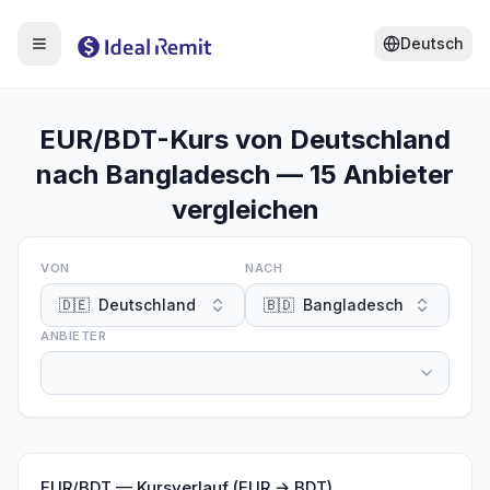
Deutsch
EUR/BDT-Kurs von Deutschland
nach Bangladesch — 15 Anbieter
vergleichen
VON
NACH
🇩🇪
Deutschland
🇧🇩
Bangladesch
ANBIETER
EUR
/
BDT
—
Kursverlauf (EUR → BDT)