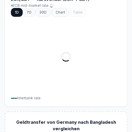
ECB mid-market rate
1D
7D
30D
Chart
Table
Interbank rate
Geldtransfer von Germany nach Bangladesh
vergleichen