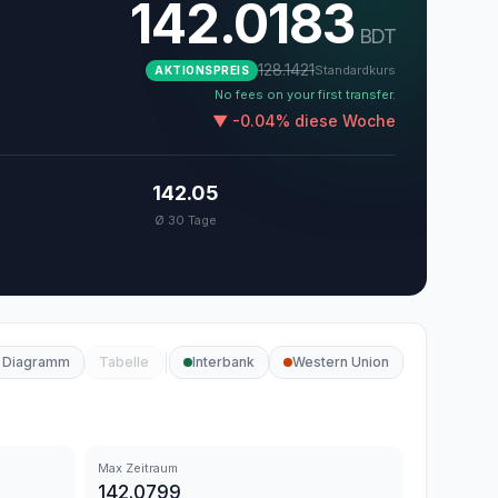
142.0183
BDT
128.1421
Standardkurs
AKTIONSPREIS
No fees on your first transfer.
▼
-0.04
%
diese Woche
142.05
Ø 30 Tage
Diagramm
Tabelle
Interbank
Western Union
Max Zeitraum
142.0799