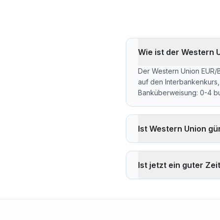
Wie ist der Western
Der Western Union EUR/BD
auf den Interbankenkurs
Banküberweisung: 0-4 bu
Ist Western Union gü
Western Union berechnet
BDT weniger als zum Re
Ist jetzt ein guter 
Vorteil von Western Union
Der aktuelle Kurs von 14
(2026-08-07), Hoch 142