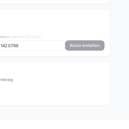
ielkurs
(
Aktuell
:
142.0799
)
Alarm erstellen
rlässig