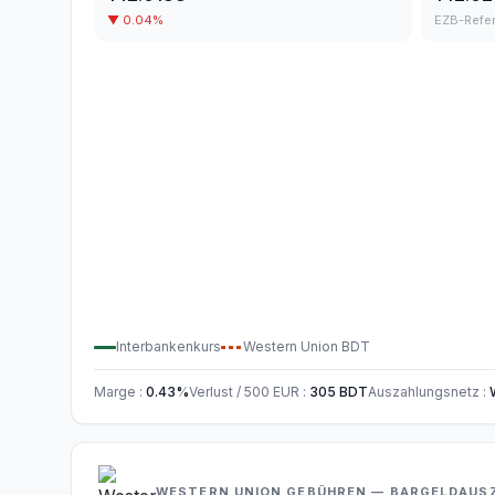
▼
0.04
%
EZB-Refe
Interbankenkurs
Western Union
BDT
Marge
:
0.43
%
Verlust / 500
EUR
:
305
BDT
Auszahlungsnetz
:
WESTERN UNION GEBÜHREN — BARGELDAUS