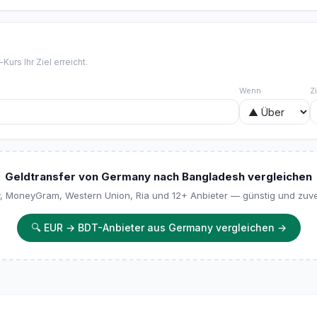
urs Ihr Ziel erreicht.
Wenn
Z
Geldtransfer von Germany nach Bangladesh vergleichen
y, MoneyGram, Western Union, Ria und 12+ Anbieter — günstig und zuve
🔍
EUR → BDT-Anbieter aus Germany vergleichen
→