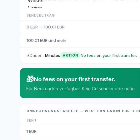
SENDEBETRAG
0 EUR — 100.01 EUR
100.01 EUR und mehr
⚡
Dauer
:
Minutes
No fees on your first transfer.
AKTION
🎁
No fees on your first transfer.
Für Neukunden verfügbar. Kein Gutscheincode nötig.
UMRECHNUNGSTABELLE — WESTERN UNION EUR → B
SENT
1
EUR