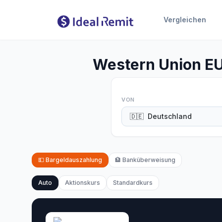
Vergleichen
Western Union E
VON
🇩🇪
Deutschland
💵
Bargeldauszahlung
🏦
Banküberweisung
Auto
Aktionskurs
Standardkurs