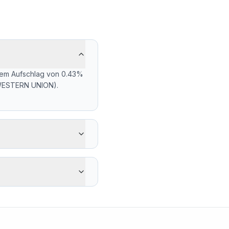
inem Aufschlag von 0.43%
(WESTERN UNION).
erhält der Empfänger 305
ger bei 500 EUR). Der
ge-Spanne: Tief 142.0183