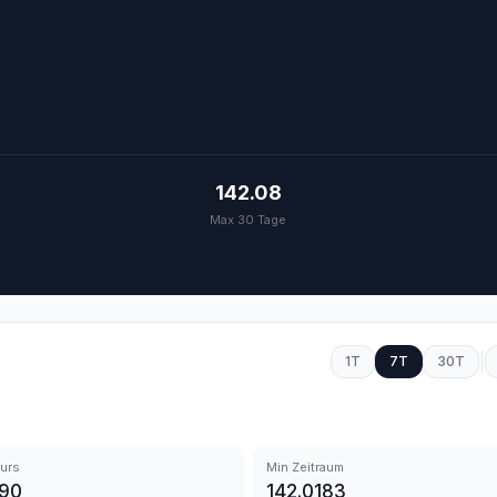
142.08
Max 30 Tage
1T
7T
30T
urs
Min Zeitraum
290
142.0183