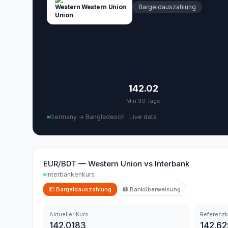
Western Union
Bargeldauszahlung
142.02
Min 30 Tage
Germany → Bangladesch
·
Live data
EUR/BDT
—
Western Union
vs
Interbank
Interbankenkurs
💵
Bargeldauszahlung
🏦
Banküberweisung
Aktueller Kurs
Referenzk
142.0183
142.6