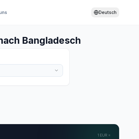
uns
Deutsch
nach Bangladesch
1
EUR
=