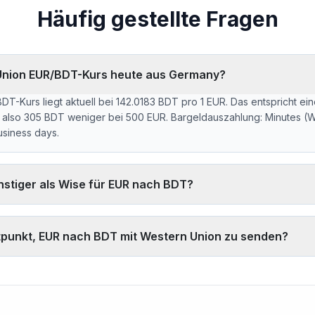
Häufig gestellte Fragen
 Union EUR/BDT-Kurs heute aus Germany?
T-Kurs liegt aktuell bei 142.0183 BDT pro 1 EUR. Das entspricht e
, also 305 BDT weniger bei 500 EUR. Bargeldauszahlung: Minutes 
siness days.
nstiger als Wise für EUR nach BDT?
 0.43% Aufschlag auf den EUR/BDT-Interbankenkurs. Bei 500 EUR 
ferenzkurs. Wise berechnet normalerweise ~0,40% (~285 BDT weni
Zeitpunkt, EUR nach BDT mit Western Union zu senden?
 ist die Bargeldauszahlung über das Filialnetz.
2.0183 BDT liegt unter dem 30-Tage-Durchschnitt (142.0491). 30-Ta
.0799 (2026-08-06).