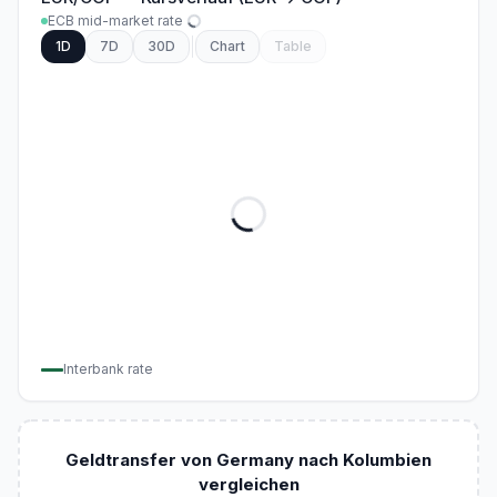
ECB mid-market rate
1D
7D
30D
Chart
Table
Interbank rate
Geldtransfer von Germany nach Kolumbien
vergleichen