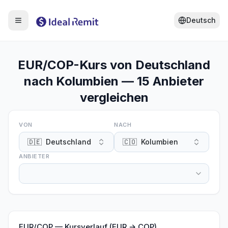
Deutsch
EUR/COP-Kurs von Deutschland
nach Kolumbien — 15 Anbieter
vergleichen
VON
NACH
🇩🇪
Deutschland
🇨🇴
Kolumbien
ANBIETER
EUR
/
COP
—
Kursverlauf (EUR → COP)