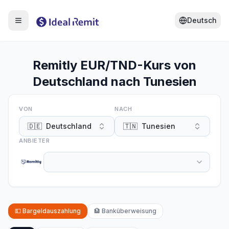
Deutsch
Remitly EUR/TND-Kurs von
Deutschland nach Tunesien
VON
NACH
🇩🇪
Deutschland
🇹🇳
Tunesien
ANBIETER
💵
Bargeldauszahlung
🏦
Banküberweisung