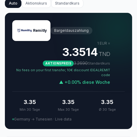
Auto
Aktionskurs
Standardkurs
Remitly
Bargeldauszahlung
1
EUR
=
3.3514
TND
3.2690
Standardkurs
AKTIONSPREIS
No fees on your first transfer, 10€ discount IDEALREMIT
code
▲
+
0.00
%
diese Woche
3.35
3.35
3.35
Min 30 Tage
Max 30 Tage
Ø 30 Tage
Germany → Tunesien
·
Live data