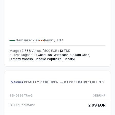
Interbankenkurs
Remitly
TND
Marge
:
0.76
%
Verlust / 500
EUR
:
13
TND
Auszahlungsnetz
:
CashPlus, Wafacash, Chaabi Cash,
DirhamExpress, Banque Populaire, CanalM
REMITLY GEBÜHREN — BARGELDAUSZAHLUNG
SENDEBETRAG
GEBÜHR
2.99 EUR
0 EUR und mehr