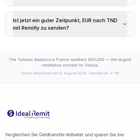
Remitly berechnet 0.76% Aufschlag auf den EUR/TND-
Interbankenkurs. Bei 500 EUR erhält der Empfänger 13
Ist jetzt ein guter Zeitpunkt, EUR nach TND
TND weniger als zum Referenzkurs. Wise berechnet
mit Remitly zu senden?
normalerweise ~0,40% (~7 TND weniger bei 500
EUR). Der Vorteil von Remitly ist die Bargeldauszahlung
Der aktuelle Kurs von 3.3514 TND liegt unter dem 30-
über das Filialnetz.
Tage-Durchschnitt (3.3514). 30-Tage-Spanne: Tief
3.3514 (2026-08-08), Hoch 3.3514 (2026-08-08).
The Tunisian diaspora in France numbers 900,000 — the largest
remittance corridor to Tunisia.
Daten aktualisiert am 9. August 2026
· Remitly DE → TN
Vergleichen Sie Geldtransfer-Anbieter und sparen Sie bei