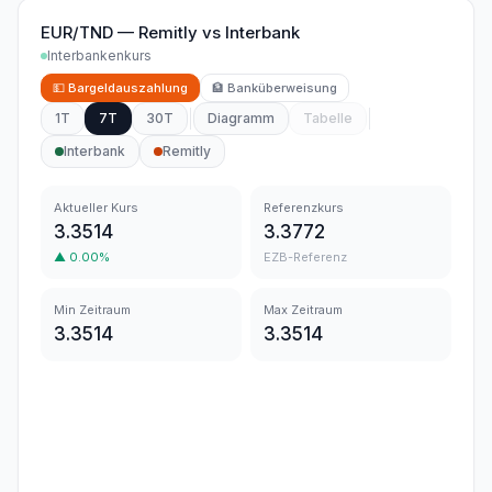
EUR/TND
—
Remitly
vs
Interbank
Interbankenkurs
💵
Bargeldauszahlung
🏦
Banküberweisung
1T
7T
30T
Diagramm
Tabelle
Interbank
Remitly
Aktueller Kurs
Referenzkurs
3.3514
3.3772
▲
0.00
%
EZB-Referenz
Min Zeitraum
Max Zeitraum
3.3514
3.3514