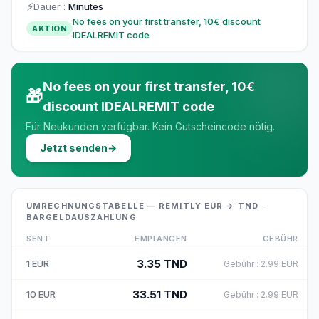
⚡
Dauer
:
Minutes
No fees on your first transfer, 10€ discount
AKTION
IDEALREMIT code
No fees on your first transfer, 10€
🎁
discount IDEALREMIT code
Für Neukunden verfügbar. Kein Gutscheincode nötig.
Jetzt senden
→
UMRECHNUNGSTABELLE — REMITLY EUR → TND ·
BARGELDAUSZAHLUNG
SENT
EMPFANGEN
GEBÜHR
3.35
TND
1
EUR
Gebühr
:
2.99
EUR
33.51
TND
10
EUR
Gebühr
:
2.99
EUR