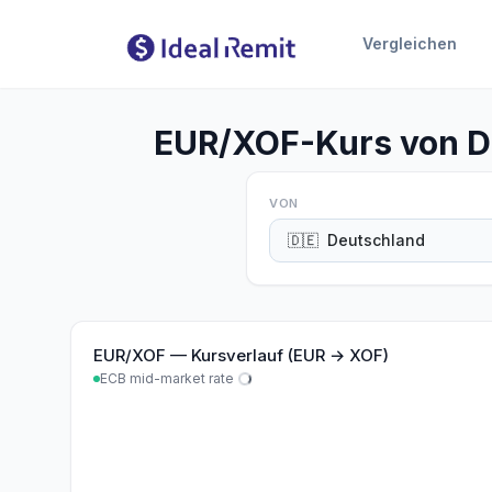
Vergleichen
EUR/XOF-Kurs von De
VON
🇩🇪
Deutschland
EUR
/
XOF
—
Kursverlauf (EUR → XOF)
ECB mid-market rate