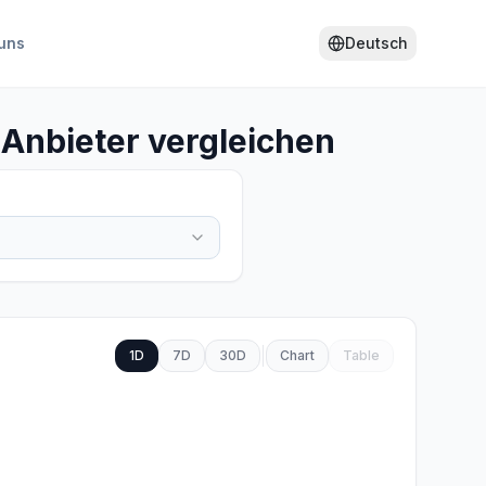
uns
Deutsch
Anbieter vergleichen
1D
7D
30D
Chart
Table