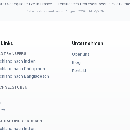
000 Senegalese live in France — remittances represent over 10% of Sene
Daten aktualisiert am 6. August 2026
· EUR/XOF
 Links
Unternehmen
LDTRANSFERS
Über uns
chland nach Indien
Blog
chland nach Philippinen
Kontakt
chland nach Bangladesch
ECHSELSTUBEN
n
sch
KURSE UND GEBÜHREN
chland nach Indien