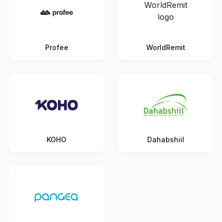
Profee
WorldRemit
KOHO
Dahabshiil