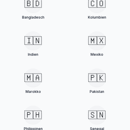
🇧🇩
🇨🇴
Bangladesch
Kolumbien
🇮🇳
🇲🇽
Indien
Mexiko
🇲🇦
🇵🇰
Marokko
Pakistan
🇵🇭
🇸🇳
Philippinen
Senegal