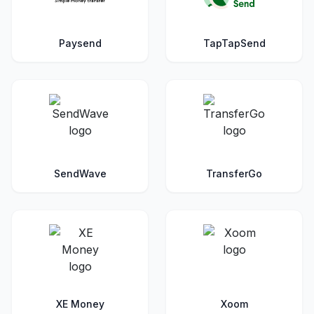
Paysend
TapTapSend
SendWave
TransferGo
XE Money
Xoom