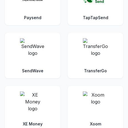
Paysend
TapTapSend
SendWave
TransferGo
XE Money
Xoom