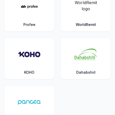
Profee
WorldRemit
KOHO
Dahabshiil