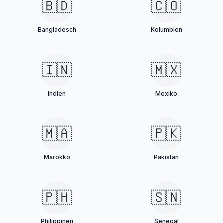
🇧🇩
🇨🇴
Bangladesch
Kolumbien
🇮🇳
🇲🇽
Indien
Mexiko
🇲🇦
🇵🇰
Marokko
Pakistan
🇵🇭
🇸🇳
Philippinen
Senegal