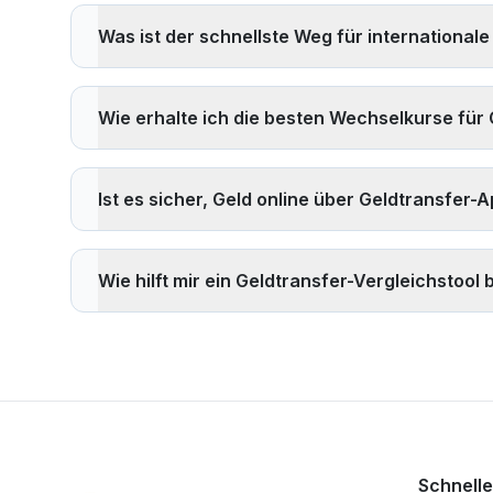
Anbieter in Betracht ziehen, die oft niedrigere Geme
Was ist der schnellste Weg für internationa
Banküberweisung statt Bargeldabholung wählen und 6
Die schnellsten internationalen Geldtransfer-Methoden 
Minuten), 3) Mobile-Money-Services wie Paysend od
Wie erhalte ich die besten Wechselkurse fü
bieten aber möglicherweise bessere Kurse für größer
Um die besten Wechselkurse zu erhalten: 1)
Live-Kur
Aktionswechselkursen suchen, 4) Die Gesamtkosten (K
Ist es sicher, Geld online über Geldtransfer
und 6) Unser
Echtzeit-Vergleichstool
nutzen, um die
Ja, es ist sicher, Geld über lizenzierte Geldtransfe
müssen strenge Anti-Geldwäsche- (AML) und Know-Your
Wie hilft mir ein Geldtransfer-Vergleichstoo
senden Sie niemals Geld an unbekannte Empfänger od
Ein
Geldtransfer-Vergleichstool
hilft Ihnen, Geld z
welcher Service den besten Wert für Ihren spezifische
so, eine fundierte Entscheidung zu treffen und potenz
Schnelle