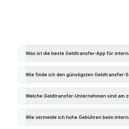
Was ist die beste Geldtransfer-App für inte
Die beste Geldtransfer-App hängt von Ihren spezifis
Berücksichtigen Sie Faktoren wie Wechselkurse, Üb
Wie finde ich den günstigsten Geldtransfer-S
für Ihre spezifische Überweisungsroute und -menge z
Um den günstigsten Geldtransfer-Service zu finden,
v
gebührenfreie Überweisungen oder Rabatte für Erstnutz
Welche Geldtransfer-Unternehmen sind am zu
Sie immer die Gesamtkosten einschließlich Gebühren 
Die zuverlässigsten Geldtransfer-Unternehmen sind li
Finanzbehörden reguliert werden, Geld-zurück-Garan
Wie vermeide ich hohe Gebühren beim intern
Anbieter sind lizenziert und sicher.
Um hohe Gebühren zu vermeiden: 1)
Mehrere Anbiet