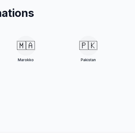
ations
🇲🇦
🇵🇰
Marokko
Pakistan