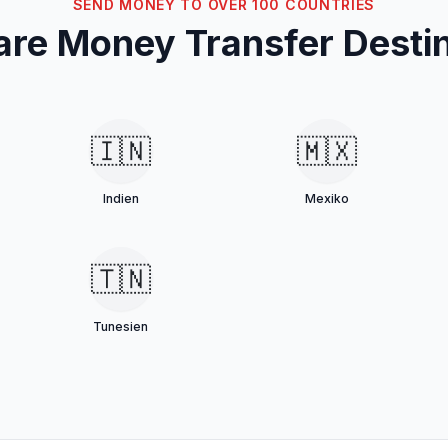
SEND MONEY TO OVER 100 COUNTRIES
re Money Transfer Destin
🇮🇳
🇲🇽
Indien
Mexiko
🇹🇳
Tunesien