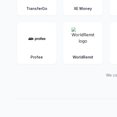
TransferGo
XE Money
Profee
WorldRemit
We con