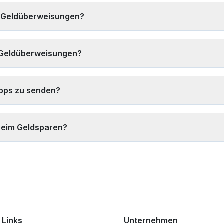
inkosten haben, 4) Größere Beträge seltener senden, um die Kosten
le Geldüberweisungen?
) Wechselstuben an Flughäfen und touristischen Orten meiden.
sind: 1) Digitale Wallet-Transfers (oft sofort), 2) Debitkartenzahlu
er TapTapSend und 4) Expressservices von großen Anbietern. Bank
r Geldüberweisungen?
e Beträge.
se von mehreren Anbietern vergleichen
, 2) Wechselstuben an Fl
urs + Gebühren) statt nur den Wechselkurs berücksichtigen, 5) Die
-Apps zu senden?
 derzeit besten Kurse zu finden.
r-Apps zu senden. Seriöse Anbieter verwenden Verschlüsselung auf 
-Customer-Regeln (KYC) befolgen. Überprüfen Sie immer, ob der An
l beim Geldsparen?
er für verdächtige Zwecke.
u sparen, indem es Echtzeit-Kurse und Gebühren von mehreren Anbie
n Überweisungsbetrag und Ihr Ziel bietet. Unser Tool zeigt den gena
iell Hunderte von Euro pro Jahr zu sparen.
 Links
Unternehmen