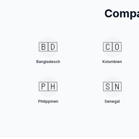
Compa
🇧🇩
🇨🇴
Bangladesch
Kolumbien
🇵🇭
🇸🇳
Philippinen
Senegal