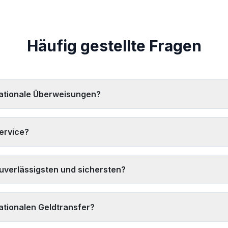
Häufig gestellte Fragen
rnationale Überweisungen?
chen Bedürfnissen ab, aber zu den führenden Anbietern gehören We
erweisungsgebühren, Liefergeschwindigkeit und Abholpunkte. Verw
ervice?
u finden.
ergleichen Sie sowohl Wechselkurse als auch Gebühren zus
er anbieten. Digitale Services wie Remitly und Paysend bieten oft 
verlässigsten und sichersten?
und Wechselkursaufschlag.
zenzierte und regulierte Finanzinstitute wie Western Union, MoneyGr
tien bieten, starke Kundenbewertungen haben und einen 24/7-Kunde
ationalen Geldtransfer?
er mit unserem Tool vergleichen
, 2) Nach Aktionsangeboten und Ra