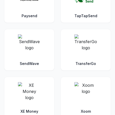
Paysend
TapTapSend
SendWave
TransferGo
XE Money
Xoom