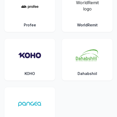
Profee
WorldRemit
KOHO
Dahabshiil