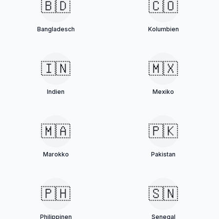
🇧🇩
🇨🇴
Bangladesch
Kolumbien
🇮🇳
🇲🇽
Indien
Mexiko
🇲🇦
🇵🇰
Marokko
Pakistan
🇵🇭
🇸🇳
Philippinen
Senegal