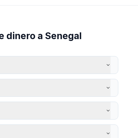
e dinero a Senegal
mparador para ver en tiempo real el importe exacto
cambia. Solo las comisiones de transferencia varían
y Wari. La recogida en efectivo también está