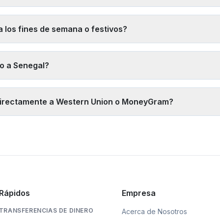
utos a monederos de dinero móvil. Las transferencias bancarias med
n menos de una hora.
 los fines de semana o festivos?
. El retiro mediante dinero móvil (Wave, Orange Money) también est
o a Senegal?
s suficiente un documento de identidad oficial. Por encima de esa 
ormalmente una sola vez al crear la cuenta.
 directamente a Western Union o MoneyGram?
a las comisiones más bajas para tu importe. Para Senegal, las alt
 Rápidos
Empresa
TRANSFERENCIAS DE DINERO
Acerca de Nosotros