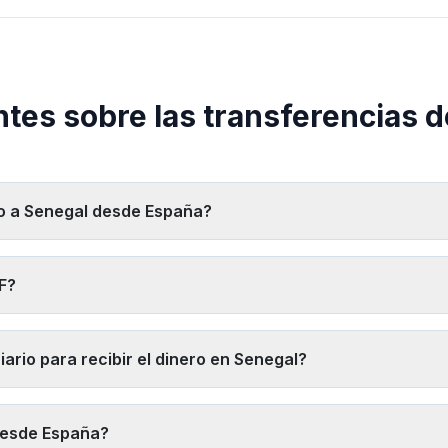
tes sobre las transferencias d
ro a Senegal desde España?
te las más baratas para transferencias a Senegal. Usa nuestro co
luidas todas las comisiones.
F?
tá fijado por el Banco de Francia en 655,957 XOF por euro — nunca 
o CAD, se aplica primero una conversión a euros.
ario para recibir el dinero en Senegal?
e dinero móvil más popular en Senegal), Orange Money, Free Money 
n todo Senegal.
desde España?