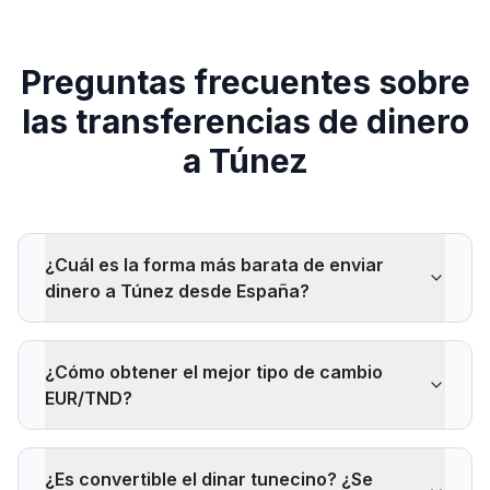
Preguntas frecuentes sobre
las transferencias de dinero
a Túnez
¿Cuál es la forma más barata de enviar
dinero a Túnez desde España?
Las plataformas digitales como Wise, Remitly o
Sendwave son generalmente las más baratas para las
¿Cómo obtener el mejor tipo de cambio
transferencias bancarias a Túnez. Utiliza nuestro
EUR/TND?
comparador para ver en tiempo real el importe exacto
que recibirá tu beneficiario en dinares (TND), incluidas
Compara varios proveedores simultáneamente en
las comisiones y el margen de cambio.
IdealRemit. El tipo interbancario EUR/TND (visible en
¿Es convertible el dinar tunecino? ¿Se
Google o XE.com) sirve de referencia — cuanto más