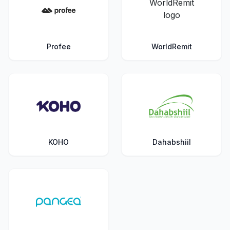
Profee
WorldRemit
KOHO
Dahabshiil