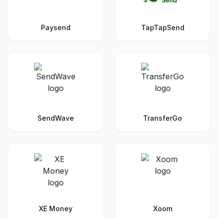
Paysend
TapTapSend
SendWave
TransferGo
XE Money
Xoom