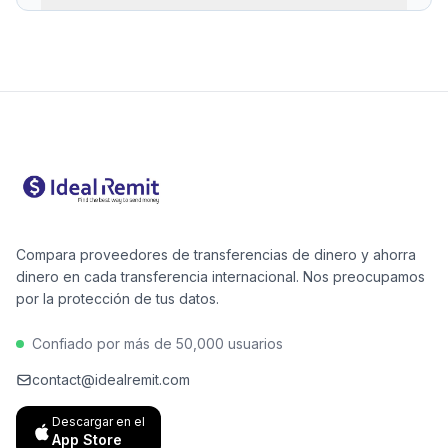
suele realizarse una sola vez al crear la cuenta.
Un comparador te muestra en segundos cuál es la
opción más barata para tu importe y destino
específicos. Para Túnez, alternativas digitales como
Wise o Remitly suelen ser entre un 30 y un 60 % más
baratas que Western Union para transferencias
bancarias. Nuestro ranking se basa únicamente en el
importe recibido — no en acuerdos comerciales.
Compara proveedores de transferencias de dinero y ahorra
dinero en cada transferencia internacional. Nos preocupamos
por la protección de tus datos.
Confiado por más de 50,000 usuarios
contact@idealremit.com
Descargar en el
App Store