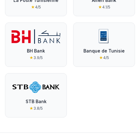
La Poste Tunisienne
Amen Bank
★
4
/5
★
4.1
/5
BH Bank
Banque de Tunisie
★
3.9
/5
★
4
/5
STB Bank
★
3.8
/5