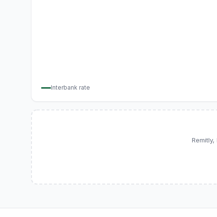
Interbank rate
Remitly