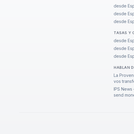
desde Esp
desde Es
desde Espa
TASAS Y 
desde Esp
desde Es
desde Espa
HABLAN 
La Proven
vos transf
IPS News 
send mone