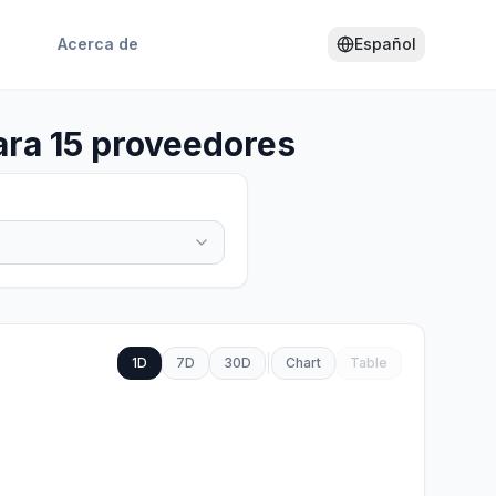
Acerca de
Español
ra 15 proveedores
1D
7D
30D
Chart
Table