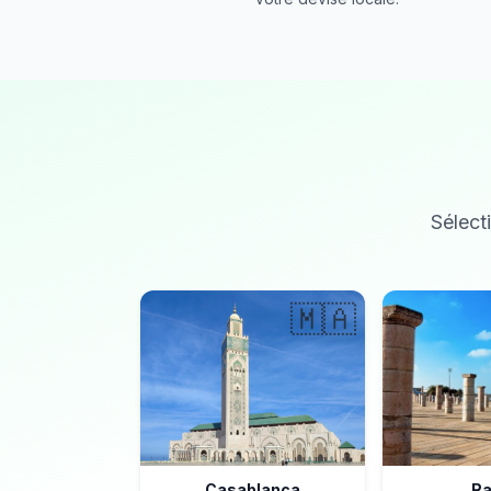
Sélecti
🇲🇦
Casablanca
Ra