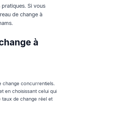
s pratiques. Si vous
ureau de change à
rhams.
 change à
e change concurrentiels.
 en choisissant celui qui
le taux de change réel et