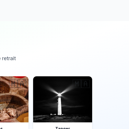
 retrait
🇲🇦
🇲🇦
ès
Tanger