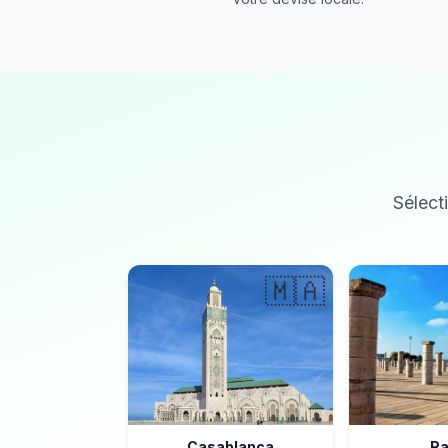
Sélecti
🇲🇦
Casablanca
Ra