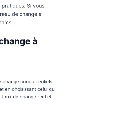
s pratiques. Si vous
ureau de change à
rhams.
 change à
e change concurrentiels.
 en choisissant celui qui
le taux de change réel et