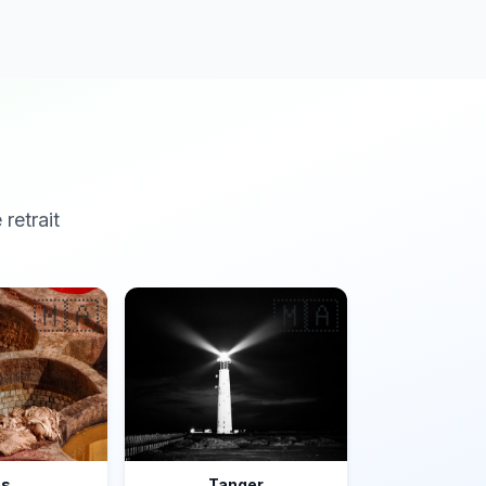
 retrait
🇲🇦
🇲🇦
ès
Tanger